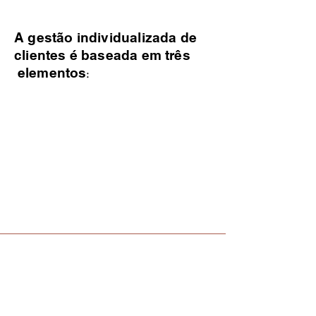
A gestão individualizada de
clientes é baseada em
três
:
elementos
Inscreva-se para
Nome
receber novidades dos